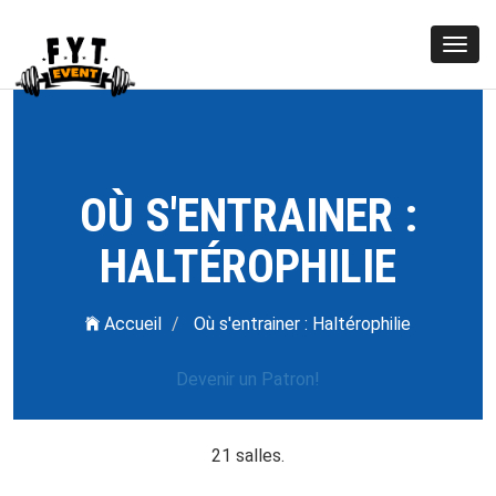
Togg
navig
OÙ S'ENTRAINER :
HALTÉROPHILIE
Accueil
Où s'entrainer : Haltérophilie
Devenir un Patron!
21 salles.