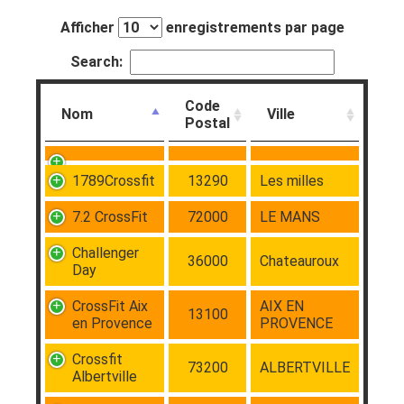
Afficher
enregistrements par page
Search:
Code
Nom
Ville
Postal
1789Crossfit
13290
Les milles
7.2 CrossFit
72000
LE MANS
Challenger
36000
Chateauroux
Day
CrossFit Aix
AIX EN
13100
en Provence
PROVENCE
Crossfit
73200
ALBERTVILLE
Albertville