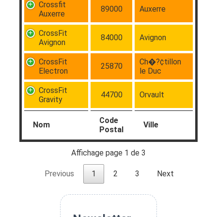
Crossfit
89000
Auxerre
Auxerre
CrossFit
84000
Avignon
Avignon
CrossFit
Ch�?¢tillon
25870
Electron
le Duc
CrossFit
44700
Orvault
Gravity
Code
Nom
Ville
Postal
Affichage page 1 de 3
Previous
1
2
3
Next